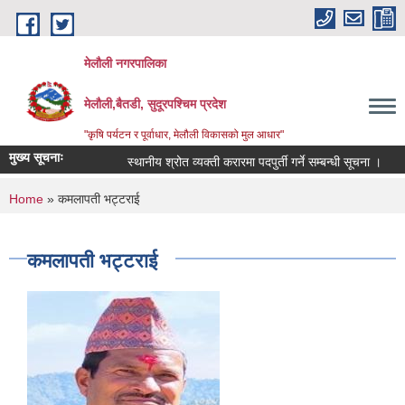
Skip to main content
मेलौली नगरपालिका
मेलौली,बैतडी, सुदूरपश्‍चिम प्रदेश
"कृषि पर्यटन र पूर्वाधार, मेलौली विकासको मुल आधार"
मुख्य सूचनाः
स्थानीय श्रोत व्यक्ती करारमा पदपुर्ती गर्ने सम्बन्धी सूचना ।
सर
You are here
Home
» कमलापती भट्टराई
कमलापती भट्टराई