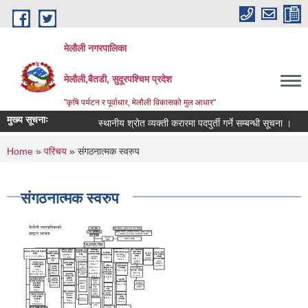
Skip to main content
मेलौली नगरपालिका
मेलौली,बैतडी, सुदूरपश्‍चिम प्रदेश
"कृषि पर्यटन र पूर्वाधार, मेलौली विकासको मुल आधार"
मुख्य सूचनाः
स्थानीय श्रोत व्यक्ती करारमा पदपुर्ती गर्ने सम्बन्धी सूचना ।
स
You are here
Home
»
परिचय
» संगठनात्मक स्वरुप
संगठनात्मक स्वरुप