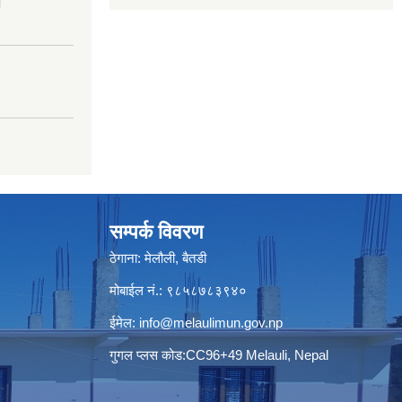
।
सम्पर्क विवरण
ठेगाना: मेलौली, बैतडी
मोबाईल नं.: ९८५८७८३९४०
ईमेल:
info@melaulimun.gov.np
गुगल प्लस कोड:CC96+49 Melauli, Nepal