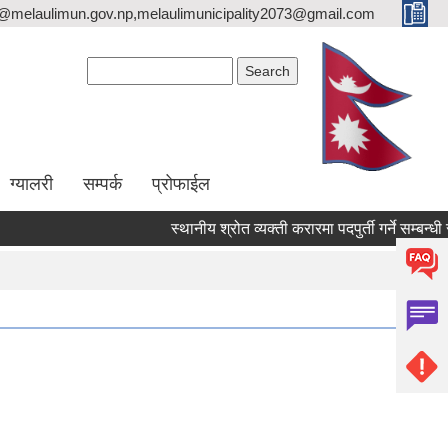
o@melaulimun.gov.np,melaulimunicipality2073@gmail.com
Search form
Search
ग्यालरी
सम्पर्क
प्रोफाईल
स्थानीय श्रोत व्यक्ती करारमा पदपुर्ती गर्ने सम्बन्धी सू