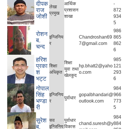
दीपक
आर्थिक
-
लेखा
राज
प्रशासन
872
प्रमुख
जोशी
शाखा
934
5
986
रोशन
इन्जिनिय
Chandroshan69
865
ब.
र
7@gmail.com
862
चन्द
6
हरिश
985
शिक्षा
प्रका
शिक्षा
hp.bhatt2@yaho
121
युवा तथा
श
अधिकृत
o.com
293
खेलकुद
भट्ट
6
गोपाल
984
सिंह
इन्जिनिय
gopalbhandari@
966
पुर्वाधार
भण्डा
र
outlook.com
773
री
5
984
सुरेश
सव
पुर्वाधार
chand.suresh@y
884
ब.
इन्जिनिय
विकास