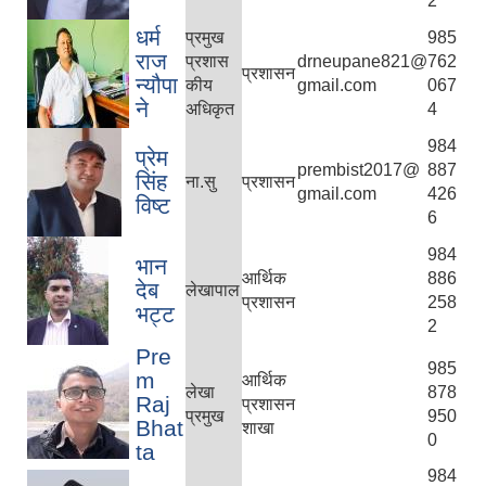
2
धर्म
प्रमुख
985
राज
प्रशास
drneupane821@
762
प्रशासन
न्यौपा
कीय
gmail.com
067
ने
अधिकृत
4
984
प्रेम
prembist2017@
887
सिंह
ना.सु
प्रशासन
gmail.com
426
विष्ट
6
984
भान
आर्थिक
886
देब
लेखापाल
प्रशासन
258
भट्ट
2
Pre
985
m
आर्थिक
लेखा
878
Raj
प्रशासन
प्रमुख
950
Bhat
शाखा
0
ta
984