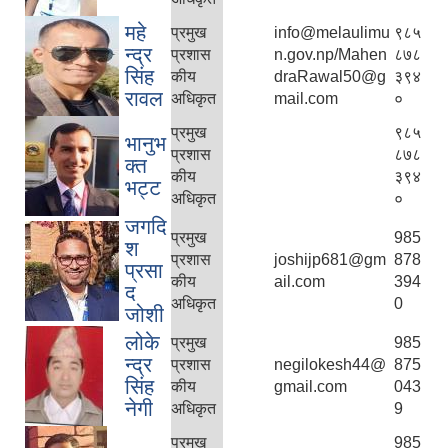
महे
प्रमुख
info@melaulimu
९८५
न्द्र
प्रशास
n.gov.np/Mahen
८७८
सिंह
कीय
draRawal50@g
३९४
रावल
अधिकृत
mail.com
०
प्रमुख
९८५
भानुभ
प्रशास
८७८
क्त
कीय
३९४
भट्ट
अधिकृत
०
जगदि
प्रमुख
985
श
प्रशास
joshijp681@gm
878
प्रसा
कीय
ail.com
394
द
अधिकृत
0
जोशी
लोके
प्रमुख
985
न्द्र
प्रशास
negilokesh44@
875
सिंह
कीय
gmail.com
043
नेगी
अधिकृत
9
प्रमुख
985