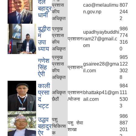
दल
प्रशास
cao@melaulimu
807
बहादुर
कीय
n.gov.np
244
धामी
अधिकृत
2
बुद्धीरा
प्रमुख
986
upadhyaybuddhi
म
प्रशास
774
प्रशासन
ram27@gmail.c
उपा
कीय
316
om
ध्याय
अधिकृत
0
प्रमुख
985
गणेश
प्रशास
gsairee28@gma
122
सिंह
प्रशासन
कीय
il.com
302
ऐरी
अधिकृत
8
काली
984
प्रसा
अधिकृत
प्रशासन
bhattakp41@gm
111
द
छैठौं
/योजना
ail.com
530
भट्ट
3
986
उद्धव
पशु
पशु सेवा
887
बहादुर
चिकित्स
शाखा
201
ऐर
क