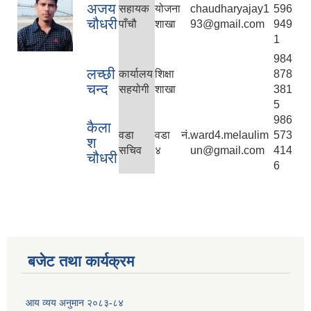
अजय
सहायक
योजना
chaudharyajay1
596
चौधरी
पाँचौ
शाखा
93@gmail.com
949
1
984
लच्छी
कार्यालय
शिक्षा
878
चन्द
सहयोगी
शाखा
381
5
986
कैला
वडा
वडा नं.
ward4.melaulim
573
श
सचिव
४
un@gmail.com
414
चौधरी
6
बजेट तथा कार्यक्रम
आय व्यय अनुमान २०८३-८४