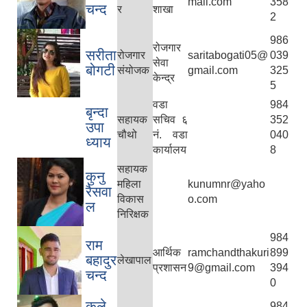
mail.com
358
चन्द
र
शाखा
2
986
रोजगार
सरीता
रोजगार
saritabogati05@
039
सेवा
बोगटी
संयोजक
gmail.com
325
केन्द्र
5
वडा
984
बृन्दा
सहायक
सचिव ६
352
उपा
चौथो
नं. वडा
040
ध्याय
कार्यालय
8
सहायक
कुनु
महिला
kunumnr@yaho
रैसवा
विकास
o.com
ल
निरिक्षक
984
राम
आर्थिक
ramchandthakuri
899
बहादुर
लेखापाल
प्रशासन
9@gmail.com
394
चन्द
0
कले
984