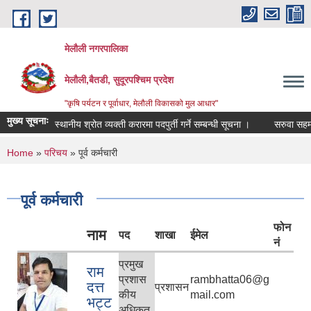
Skip to main content
मेलौली नगरपालिका
मेलौली,बैतडी, सुदूरपश्‍चिम प्रदेश
"कृषि पर्यटन र पूर्वाधार, मेलौली विकासको मुल आधार"
मुख्य सूचनाः
स्थानीय श्रोत व्यक्ती करारमा पदपुर्ती गर्ने सम्बन्धी सूचना ।
सरुवा सहमती सम्
You are here
Home
»
परिचय
» पूर्व कर्मचारी
पूर्व कर्मचारी
फोन
नाम
पद
शाखा
ईमेल
नं
प्रमुख
राम
प्रशास
rambhatta06@g
दत्त
प्रशासन
कीय
mail.com
भट्ट
अधिकृत