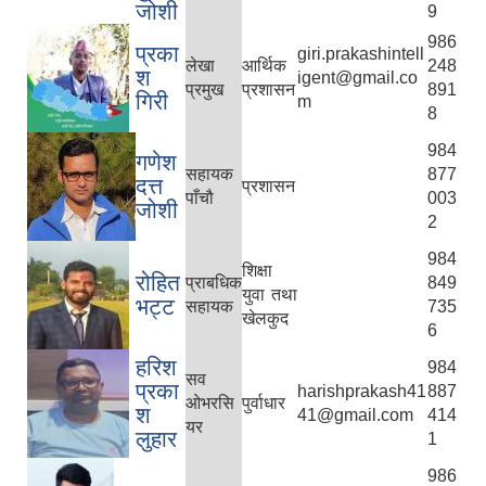
जोशी
9
986
प्रका
giri.prakashintell
लेखा
आर्थिक
248
श
igent@gmail.co
प्रमुख
प्रशासन
891
गिरी
m
8
984
गणेश
सहायक
877
दत्त
प्रशासन
पाँचौ
003
जोशी
2
984
शिक्षा
रोहित
प्राबधिक
849
युवा तथा
भट्ट
सहायक
735
खेलकुद
6
हरिश
984
सव
प्रका
harishprakash41
887
ओभरसि
पुर्वाधार
श
41@gmail.com
414
यर
लुहार
1
986