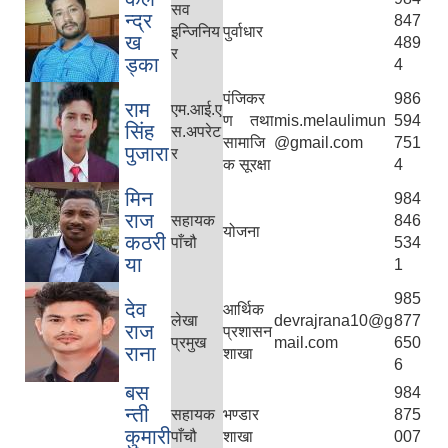
सव
न्द्र
847
इन्जिनिय
पुर्वाधार
ख
489
र
ड्का
4
पंजिकर
986
राम
एम.आई.ए
ण तथा
mis.melaulimun
594
सिंह
स.अपरेट
सामाजि
@gmail.com
751
पुजारा
र
क सूरक्षा
4
मिन
984
राज
सहायक
846
योजना
कठरी
पाँचौ
534
या
1
985
देव
आर्थिक
लेखा
devrajrana10@g
877
राज
प्रशासन
प्रमुख
mail.com
650
राना
शाखा
6
बस
984
न्ती
सहायक
भण्डार
875
कुमारी
पाँचौ
शाखा
007