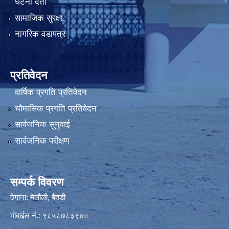
घटना दर्ता
सामाजिक सुरक्षा
नागरिक वडापत्र
प्रतिवेदन
वार्षिक प्रगति प्रतिवेदन
चौमासिक प्रगति प्रतिवेदन
सार्वजनिक सुनुवाई
सार्वजनिक परीक्षण
सम्पर्क विवरण
ठेगाना: मेलौली, बैतडी
मोबाईल नं.: ९८५८७८३९४०