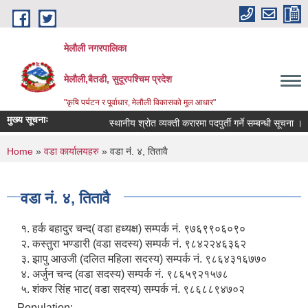
Skip to main content
मेलौली नगरपालिका
मेलौली,बैतडी, सुदूरपश्‍चिम प्रदेश
"कृषि पर्यटन र पूर्वाधार, मेलौली विकासको मुल आधार"
मुख्य सूचनाः
स्थानीय श्रोत व्यक्ती करारमा पदपुर्ती गर्ने सम्बन्धी सूचना ।
You are here
Home
»
वडा कार्यालयहरु
» वडा नं. ४, तितावै
वडा नं. ४, तितावै
१. हर्क बहादुर चन्द( वडा हध्यक्ष) सम्पर्क नं. ९७६९९०६०९०
२. कस्तुरा भण्डारी (वडा सदस्य) सम्पर्क नं. ९८४२२४६३६२
३. झापु आउजी (दलित महिला सदस्य) सम्पर्क नं. ९८६४३१६७७०
४. अर्जुन चन्द (वडा सदस्य) सम्पर्क नं. ९८६५९२१५७८
५. शंकर सिंह भाट( वडा सदस्य) सम्पर्क नं. ९८६८८९४७०२
Population: