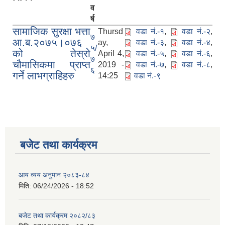
व
र्ष
सामाजिक सुरक्षा भत्ता
Thursd
वडा नं.-१
,
वडा नं.-२
,
७
आ.ब.२०७५।०७६
ay,
वडा नं.-३
,
वडा नं.-४
,
५/
को तेस्रो
April 4,
वडा नं.-५
,
वडा नं.-६
,
७
चौमासिकमा प्राप्त
2019 -
वडा नं.-७
,
वडा नं.-८
,
६
गर्ने लाभग्राहिहरु
14:25
वडा नं.-९
बजेट तथा कार्यक्रम
आय व्यय अनुमान २०८३-८४
मिति:
06/24/2026 - 18:52
बजेट तथा कार्यक्रम २०८२/८३