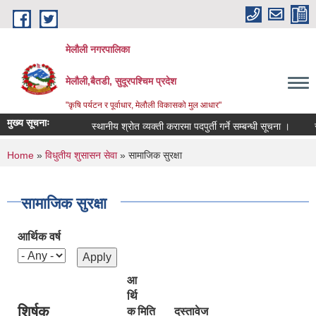
Skip to main content
मेलौली नगरपालिका
मेलौली,बैतडी, सुदूरपश्‍चिम प्रदेश
"कृषि पर्यटन र पूर्वाधार, मेलौली विकासको मुल आधार"
मुख्य सूचनाः
स्थानीय श्रोत व्यक्ती करारमा पदपुर्ती गर्ने सम्बन्धी सूचना ।
सरु
You are here
Home
»
विधुतीय शुसासन सेवा
» सामाजिक सुरक्षा
सामाजिक सुरक्षा
आर्थिक वर्ष
आ
र्थि
शिर्षक
क
मिति
दस्तावेज