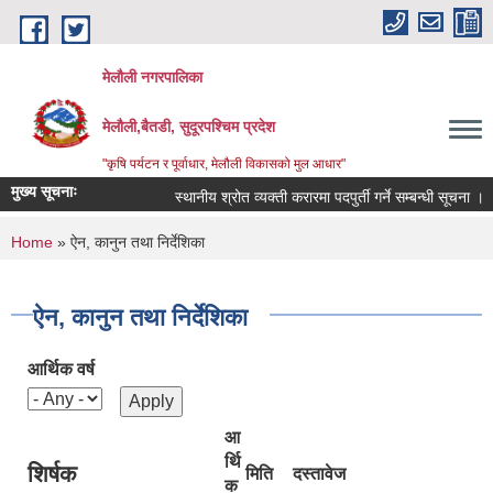
Skip to main content
मेलौली नगरपालिका
मेलौली,बैतडी, सुदूरपश्‍चिम प्रदेश
"कृषि पर्यटन र पूर्वाधार, मेलौली विकासको मुल आधार"
मुख्य सूचनाः
स्थानीय श्रोत व्यक्ती करारमा पदपुर्ती गर्ने सम्बन्धी सूचना ।
You are here
Home
» ऐन, कानुन तथा निर्देशिका
ऐन, कानुन तथा निर्देशिका
आर्थिक वर्ष
आ
र्थि
शिर्षक
मिति
दस्तावेज
क