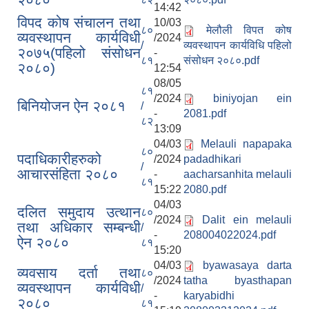
14:42
विपद कोष संचालन तथा
10/03
८०
मेलौली विपत कोष
व्यवस्थापन कार्यविधी
/2024
/
व्यवस्थापन कार्यविधि पहिलो
२०७५(पहिलो संसोधन
-
८१
संसोधन २०८०.pdf
२०८०)
12:54
08/05
८१
/2024
biniyojan ein
बिनियोजन ऐन २०८१
/
-
2081.pdf
८२
13:09
04/03
Melauli napapaka
८०
पदाधिकारीहरुको
/2024
padadhikari
/
आचारसंहिता २०८०
-
aacharsanhita melauli
८१
15:22
2080.pdf
04/03
दलित समुदाय उत्थान
८०
/2024
Dalit ein melauli
तथा अधिकार सम्बन्धी
/
-
208004022024.pdf
ऐन २०८०
८१
15:20
04/03
byawasaya darta
व्यवसाय दर्ता तथा
८०
/2024
tatha byasthapan
व्यवस्थापन कार्यविधी
/
-
karyabidhi
२०८०
८१