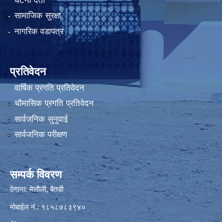
घटना दर्ता
सामाजिक सुरक्षा
नागरिक वडापत्र
प्रतिवेदन
वार्षिक प्रगति प्रतिवेदन
चौमासिक प्रगति प्रतिवेदन
सार्वजनिक सुनुवाई
सार्वजनिक परीक्षण
सम्पर्क विवरण
ठेगाना: मेलौली, बैतडी
मोबाईल नं.: ९८५८७८३९४०