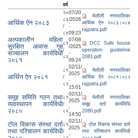
वर्ष
२०
07/20
मेलौली नगरपालिका
८३
/2026
आर्थिक ऐन २०८३
आर्थिक ऐन २०८३।०८४
/
-
rajpatra.pdf
८४
09:23
अल्पकालीन महिला
07/08
८१
DCC Safe house
सुरक्षित आवास गृह
/2025
/
operation guideline
सञ्चालन कार्यविधी
-
८२
2081.pdf
२०८१
09:24
02/11/
८१
मेलौली नगरपालिका
2025
आर्थिन ऐन २०८१
/
आर्थिक ऐन २०८१।०८२
-
८२
rajpatra.pdf
15:01
02/11/
समूह समिति गठन तथा
८१
मेलौली नगरपालिका
2025
व्यवस्थापन कार्यविधी
/
समूह दर्ता कार्यविधि
-
२०८०
८२
2080.pdf
14:50
02/11/
टोल विकास संस्था दर्ता
८१
टोल विकास संस्था दर्ता
2025
तथा परिचालन कार्यविधी
/
तथा परिचालन कार्यविधी
-
२०८०
८२
२०८०.pdf