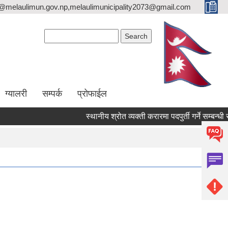
o@melaulimun.gov.np,melaulimunicipality2073@gmail.com
Search form
Search
ग्यालरी
सम्पर्क
प्रोफाईल
स्थानीय श्रोत व्यक्ती करारमा पदपुर्ती गर्ने सम्बन्धी सूच