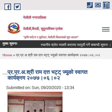
Skip to main content
मेलौली नगरपालिका
मेलौली,बैतडी, सुदूरपश्‍चिम प्रदेश
"कृषि पर्यटन र पूर्वाधार, मेलौली विकासको मुल आधार"
मुख्य सूचनाः
स्थानीय श्रोत व्यक्ती करारमा पदपुर्ती गर्ने सम्बन्धी सूचना ।
You are here
Home
» प्र.प्र.अ.श्री राम दत्त भट्ट् ज्युको स्वागत कार्यक्रम २०७७।०६।०२
प्र.प्र.अ.श्री राम दत्त भट्ट् ज्युको स्वागत
कार्यक्रम २०७७।०६।०२
Submitted on:
Sun, 09/20/2020 - 13:34