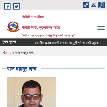
Skip to main content
मेलौली नगरपालिका
मेलौली,बैतडी, सुदूरपश्‍चिम प्रदेश
"कृषि पर्यटन र पूर्वाधार, मेलौली विकासको मुल आधार"
मुख्य सूचनाः
स्थानीय श्रोत व्यक्ती करारमा पदपुर्ती गर्ने सम्बन्धी सूचना ।
You are here
Home
» राज बहादुर चन्द
राज बहादुर चन्द