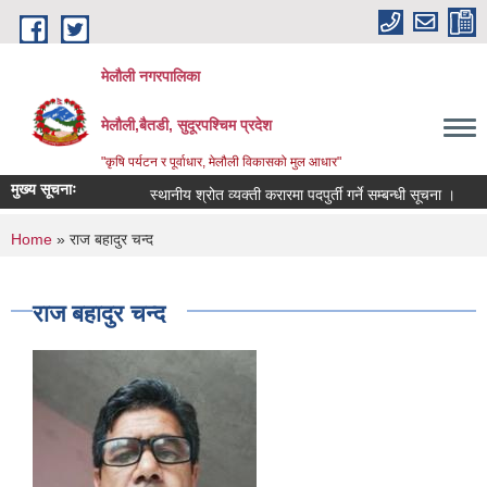
Skip to main content
मेलौली नगरपालिका
मेलौली,बैतडी, सुदूरपश्‍चिम प्रदेश
"कृषि पर्यटन र पूर्वाधार, मेलौली विकासको मुल आधार"
मुख्य सूचनाः
स्थानीय श्रोत व्यक्ती करारमा पदपुर्ती गर्ने सम्बन्धी सूचना ।
सर
You are here
Home
» राज बहादुर चन्द
राज बहादुर चन्द