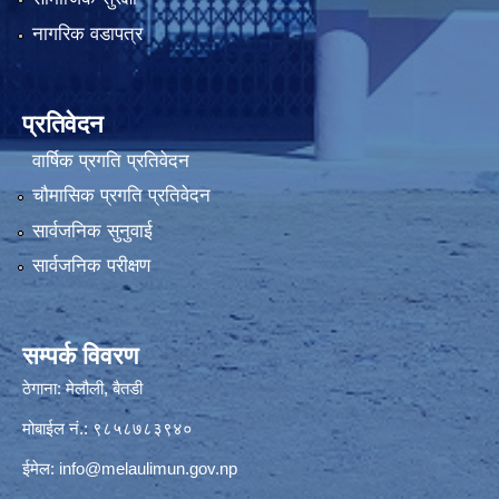
नागरिक वडापत्र
प्रतिवेदन
वार्षिक प्रगति प्रतिवेदन
चौमासिक प्रगति प्रतिवेदन
सार्वजनिक सुनुवाई
सार्वजनिक परीक्षण
सम्पर्क विवरण
ठेगाना: मेलौली, बैतडी
मोबाईल नं.: ९८५८७८३९४०
ईमेल:
info@melaulimun.gov.np