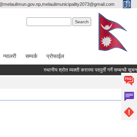
o@melaulimun.gov.np,melaulimunicipality2073@gmail.com
Search form
Search
ग्यालरी
सम्पर्क
प्रोफाईल
स्थानीय श्रोत व्यक्ती करारमा पदपुर्ती गर्ने सम्बन्धी सूचना ।