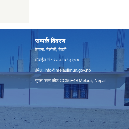
सम्पर्क विवरण
ठेगाना: मेलौली, बैतडी
मोबाईल नं.: ९८५८७८३९४०
ईमेल:
info@melaulimun.gov.np
गुगल प्लस कोड:CC96+49 Melauli, Nepal