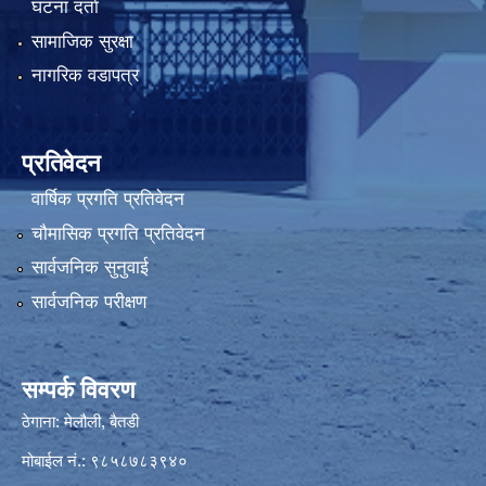
घटना दर्ता
सामाजिक सुरक्षा
नागरिक वडापत्र
प्रतिवेदन
वार्षिक प्रगति प्रतिवेदन
चौमासिक प्रगति प्रतिवेदन
सार्वजनिक सुनुवाई
सार्वजनिक परीक्षण
सम्पर्क विवरण
ठेगाना: मेलौली, बैतडी
मोबाईल नं.: ९८५८७८३९४०